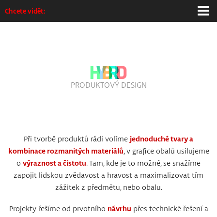
Chcete vidět:
Homepage
Grafický design
Interaktivní design
PRODUKTOVÝ DESIGN
Web/Multimédia
Produktový design
Při tvorbě produktů rádi volíme
jednoduché tvary a
Výstavy
kombinace rozmanitých materiálů
, v grafice obalů usilujeme
o
výraznost a čistotu
. Tam, kde je to možné, se snažíme
Info / kontakt
zapojit lidskou zvědavost a hravost a maximalizovat tím
zážitek z předmětu, nebo obalu.
Projekty řešíme od prvotního
návrhu
přes technické řešení a